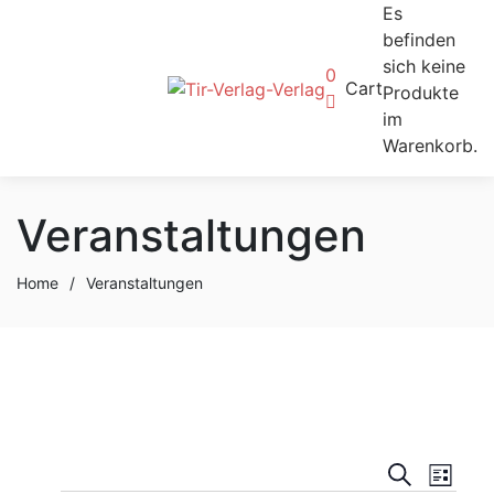
Es
befinden
sich keine
0
Cart
Produkte
im
Warenkorb.
Veranstaltungen
Home
/
Veranstaltungen
Verans
Ver
Suche
Liste