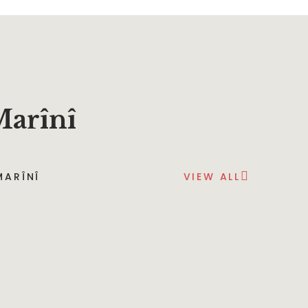
Marînî
MARÎNÎ
VIEW ALL