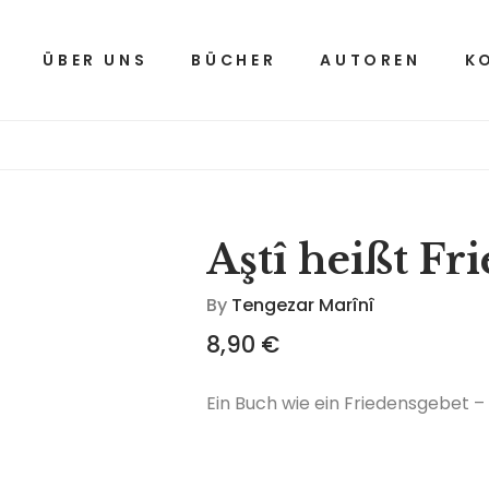
ÜBER UNS
BÜCHER
AUTOREN
K
Aştî heißt Fr
By
Tengezar Marînî
8,90
€
Ein Buch wie ein Friedensgebet – s